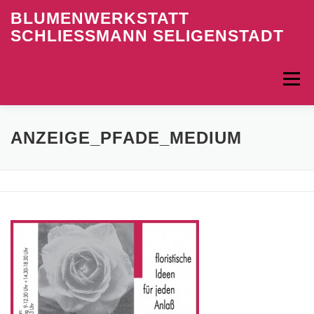
Zum
BLUMENWERKSTATT
Inhalt
SCHLIESSMANN SELIGENSTADT
springen
Menü
ÖFFNUNGSZEITEN
KONTAKT
DATENSCHUTZ
ANZEIGE_PFADE_MEDIUM
IMPRESSUM